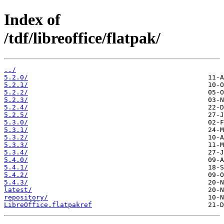
Index of
/tdf/libreoffice/flatpak/
../
5.2.0/
5.2.1/
5.2.2/
5.2.3/
5.2.4/
5.2.5/
5.3.0/
5.3.1/
5.3.2/
5.3.3/
5.3.4/
5.4.0/
5.4.1/
5.4.2/
5.4.3/
latest/
repository/
LibreOffice.flatpakref